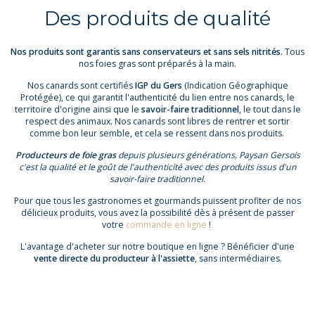
Des produits de qualité
Nos produits sont garantis sans conservateurs et sans sels nitrités.
Tous
nos foies gras sont préparés à la main.
Nos canards sont certifiés
IGP du Gers
(Indication Géographique
Protégée), ce qui garantit l'authenticité du lien entre nos canards, le
territoire d'origine ainsi que le
savoir-faire traditionnel
, le tout dans le
respect des animaux. Nos canards sont libres de rentrer et sortir
comme bon leur semble, et cela se ressent dans nos produits.
Producteurs de foie gras
depuis plusieurs générations, Paysan Gersois
c'est la qualité et le goût de l'authenticité avec des produits issus d'un
savoir-faire traditionnel.
Pour que tous les gastronomes et gourmands puissent profiter de nos
délicieux produits, vous avez la possibilité dès à présent de passer
votre
commande en ligne
!
L'avantage d'acheter sur notre boutique en ligne ? Bénéficier d'une
vente directe du producteur à l'assiette
, sans intermédiaires.
Vous avez besoin de conseils pour vos achats, n'hésitez pas à nous
contacter par téléphone au
05 62 06 98 90
ou via notre
formulaire de